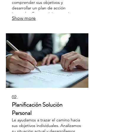
comprender sus objetivos y
desarrollar un plan de acción
innovador. Este servicio garantiza que
Show more
reciba una estrategia o producto que
se ajuste perfectamente a sus
requerimientos.
02.
Planificación Solución
Personal
Le ayudamos a trazar el camino hacia
sus objetivos individuales. Analizamos
su situación actual y desarrollamos