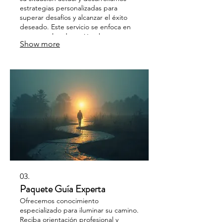
estrategias personalizadas para
superar desafíos y alcanzar el éxito
deseado. Este servicio se enfoca en
crear un plan de acción claro y
Show more
factible para usted.
03.
Paquete Guía Experta
Ofrecemos conocimiento
especializado para iluminar su camino.
Reciba orientación profesional y