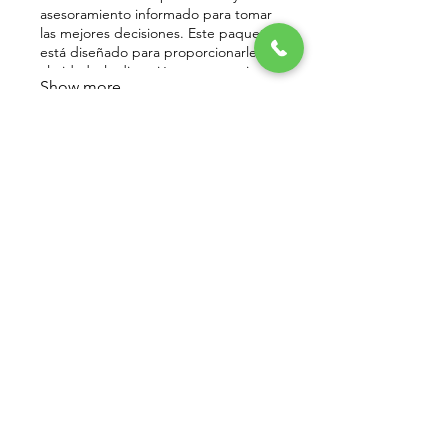
asesoramiento informado para tomar
las mejores decisiones. Este paquete
está diseñado para proporcionarle la
claridad y la dirección que necesita
Show more
para avanzar con confianza.
(303) 842-8960
info@xtremecleaningcolorado.com